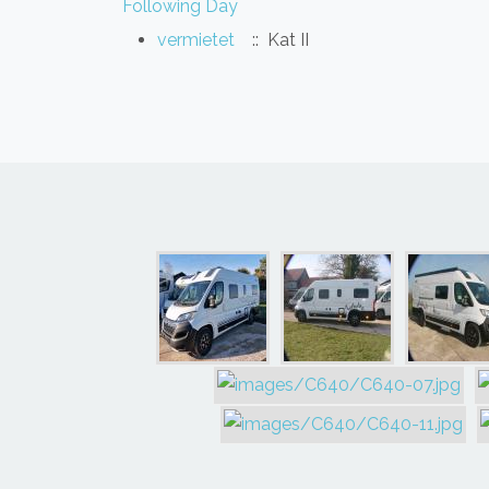
Following Day
vermietet
:: Kat II