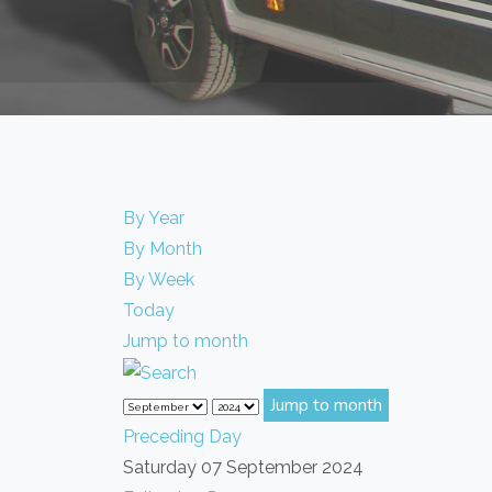
By Year
By Month
By Week
Today
Jump to month
Jump to month
Preceding Day
Saturday 07 September 2024