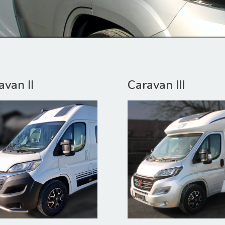
avan II
Caravan III