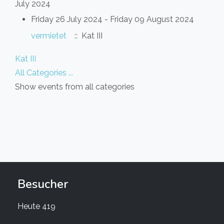
July 2024
Friday 26 July 2024 - Friday 09 August 2024
vermietet
:: Kat III
Pagination List Limit
Kat III
All Categories ...
Show events from all categories
Besucher
Heute
419