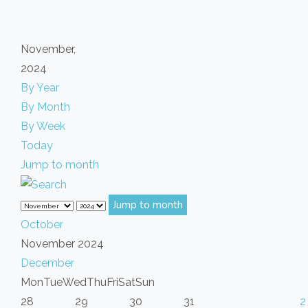
November,
2024
By Year
By Month
By Week
Today
Jump to month
Jump to month
October
November 2024
December
Mon
Tue
Wed
Thu
Fri
Sat
Sun
28
29
30
31
2