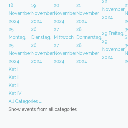
22
18
19
20
21
2
November
November
November
November
November
N
2024
2024
2024
2024
2024
2
25
26
27
28
3
29
Freitag,
Montag,
Dienstag,
Mittwoch,
Donnerstag,
S
29
25
26
27
28
3
November
November
November
November
November
N
2024
2024
2024
2024
2024
2
Kat I
Kat II
Kat III
Kat IV
All Categories ...
Show events from all categories