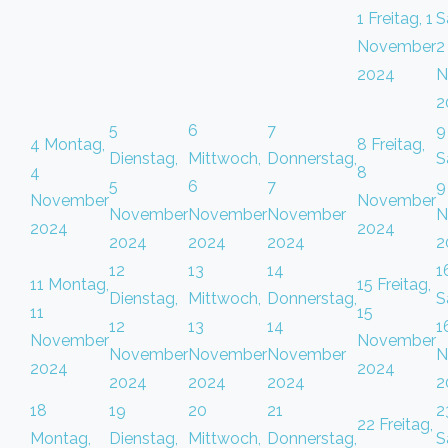
1
Freitag, 1
S
November
2
2024
N
2
5
6
7
9
4
Montag,
8
Freitag,
Dienstag,
Mittwoch,
Donnerstag,
S
4
8
5
6
7
9
November
November
November
November
November
N
2024
2024
2024
2024
2024
2
12
13
14
1
11
Montag,
15
Freitag,
Dienstag,
Mittwoch,
Donnerstag,
S
11
15
12
13
14
1
November
November
November
November
November
N
2024
2024
2024
2024
2024
2
18
19
20
21
2
22
Freitag,
Montag,
Dienstag,
Mittwoch,
Donnerstag,
S