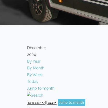
December,
2024
By Year
By Month
By Week
Today
Jump to month
Jump to month